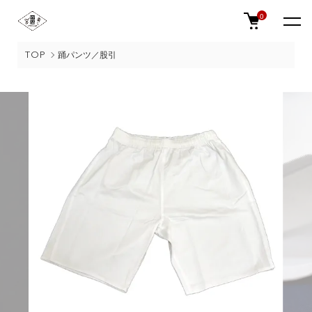
0
TOP
踊パンツ／股引