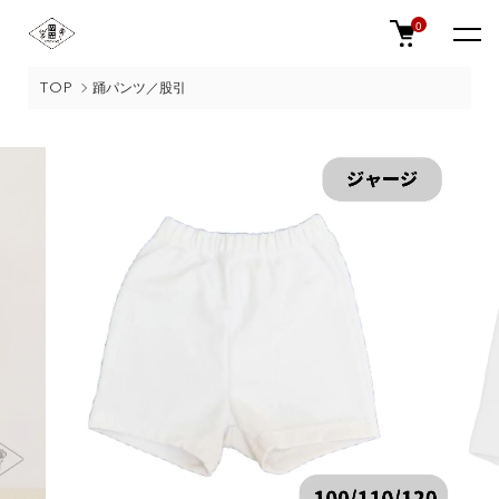
0
TOP
踊パンツ／股引