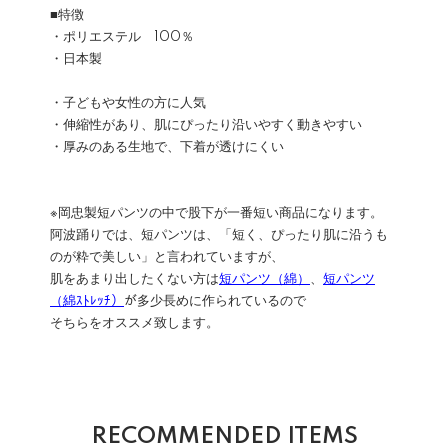
■特徴
・ポリエステル 100％
・日本製
・子どもや女性の方に人気
・伸縮性があり、肌にぴったり沿いやすく動きやすい
・厚みのある生地で、下着が透けにくい
※岡忠製短パンツの中で股下が一番短い商品になります。
阿波踊りでは、短パンツは、「短く、ぴったり肌に沿うも
のが粋で美しい」と言われていますが、
肌をあまり出したくない方は
短パンツ（綿）
、
短パンツ
（綿ｽﾄﾚｯﾁ）
が多少長めに作られているので
そちらをオススメ致します。
RECOMMENDED ITEMS