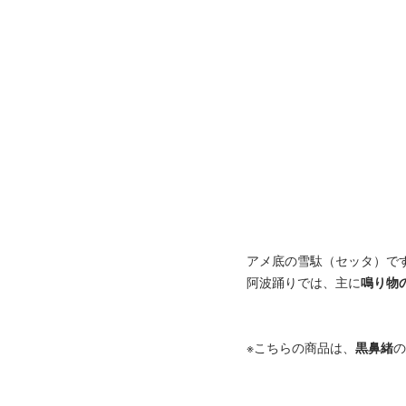
アメ底の雪駄（セッタ）で
阿波踊りでは、主に
鳴り物
※こちらの商品は、
黒鼻緒
の