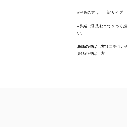
※甲高の方は、上記サイズ目
※鼻緒は馴染むまできつく
い。
鼻緒の伸ばし方
はコチラか
鼻緒の伸ばし方