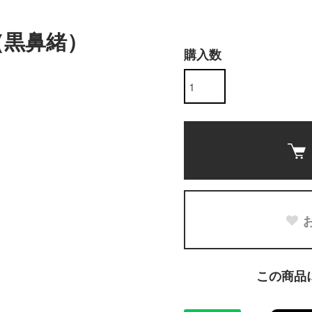
（黒鼻緒）
購入数
。
この商品