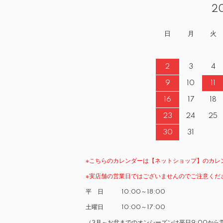
2
日
月
火
2
3
4
9
10
11
16
17
18
23
24
25
30
31
※こちらのカレンダーは【ネットショップ】のカレ
※実店舗の営業日ではございませんのでご注意くだ
平 日 10:00～18:00
土曜日 10:00～17:00
（3月～お盆までのオンシーズンは平日9:00から