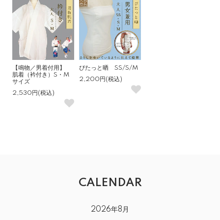
【鳴物／男着付用】
ぴたっと晒 SS/S/M
肌着（衿付き）S・M
2,200円(税込)
サイズ
2,530円(税込)
CALENDAR
2026年8月