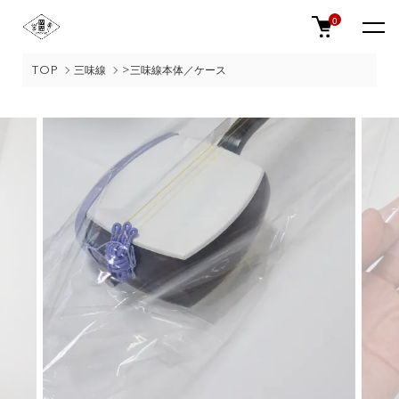
0
TOP
三味線
>三味線本体／ケース