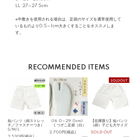
LL :27～27.5cm
※中敷きを使用される場合は、足袋のサイズを通常使用して
いるものより0.5～1cm大きくすることをオススメしま
す。
RECOMMENDED ITEMS
SOLDOUT
短パンツ（綿ストレッ
《16.0～29.0cm》
【在庫限り】短パンツ
チ／ファスナーつき）
くつぞこ足袋（白）
（綿）子ども大サイズ
S/M/L
2,700円(税込)
SOLD OUT
2,530円(税込)