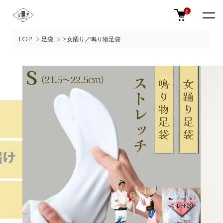
0
TOP
足袋
>女踊り／鳴り物足袋