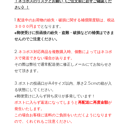
！ネコポスのリスクとお願い《ご注文前に必ずご確認くだ
さい》！
1.
配送中のお荷物の紛失・破損に関する補償限度額は、税込
３０００円まで
となります。
※郵便受けに投函後の紛失・盗難・破損などの補償はできま
せんのでご注意ください。
2.
ネコポス対応商品を複数購入時、個数によってはネコポ
スで発送できない場合があります。
その際は弊社で通常配送便に修正しメールにてお知らせさ
せて頂きます。
3.ポストの投函口がA4サイズ以内、厚さ2.5cmの箱が入
る状態にしてください。
※郵便受けに入らず持ち戻りが多発しています！
ポストに入らず返送になってしまうと
再配送に再度金額
が
発生いたします。
この場合お客様に送料のご負担をいただくようになります
ので、くれぐれもご注意ください。