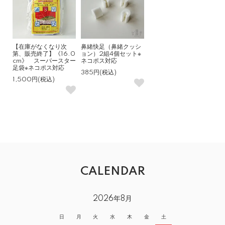
【在庫がなくなり次
鼻緒快足（鼻緒クッシ
第、販売終了】《16.0
ョン）2組4個セット※
cm》 スーパースター
ネコポス対応
足袋※ネコポス対応
385円(税込)
1,500円(税込)
CALENDAR
2026年8月
日
月
火
水
木
金
土