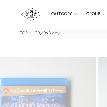
CATEGORY
GROUP
TOP
CD／DVD／本／