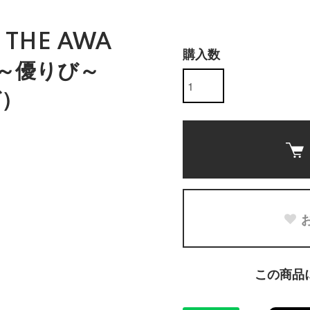
5 THE AWA
購入数
台～優りび～
グ）
この商品