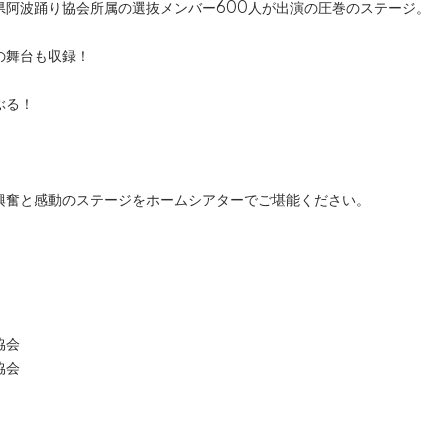
県阿波踊り協会所属の選抜メンバー600人が出演の圧巻のステージ。
の舞台も収録！
ぶる！
興奮と感動のステージをホームシアターでご堪能ください。
協会
協会