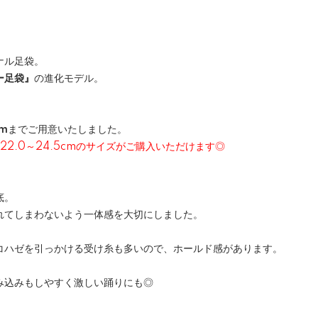
ナル足袋。
ー足袋』
の進化モデル。
cm
までご用意いたしました。
22.0～24.5cmのサイズがご購入いただけます◎
底。
れてしまわないよう一体感を大切にしました。
コハゼを引っかける受け糸も多いので、ホールド感があります。
み込みもしやすく激しい踊りにも◎