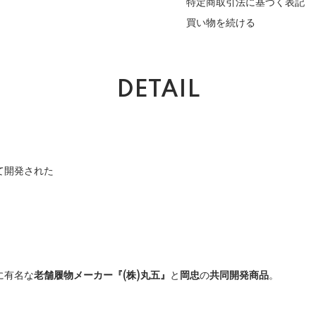
特定商取引法に基づく表記
買い物を続ける
DETAIL
て開発された
に有名な
老舗履物メーカー『(株)丸五』
と
岡忠
の
共同開発商品
。