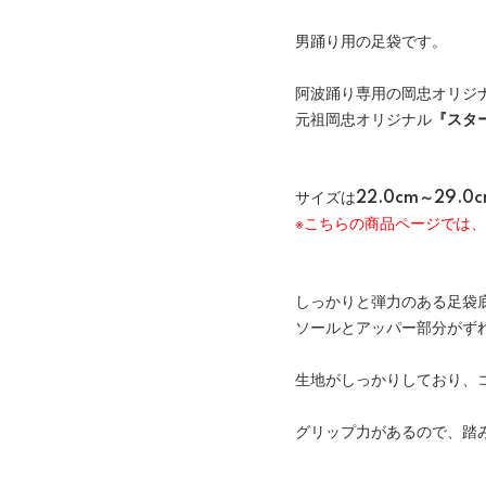
男踊り用の足袋です。
阿波踊り専用の岡忠オリジ
元祖岡忠オリジナル
『スタ
サイズは
22.0cm～29.0
※こちらの商品ページでは、
しっかりと弾力のある足袋
ソールとアッパー部分がず
生地がしっかりしており、
グリップ力があるので、踏