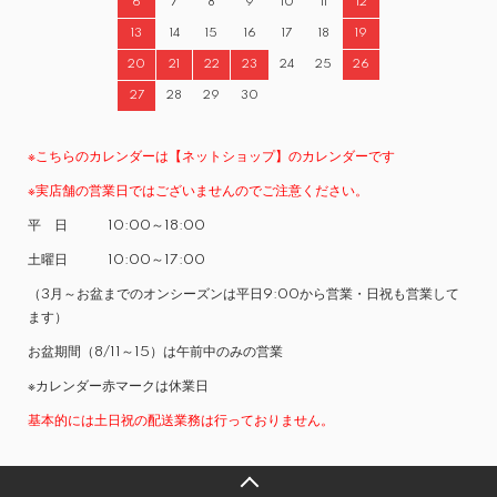
6
7
8
9
10
11
12
13
14
15
16
17
18
19
20
21
22
23
24
25
26
27
28
29
30
※こちらのカレンダーは【ネットショップ】のカレンダーです
※実店舗の営業日ではございませんのでご注意ください。
平 日 10:00～18:00
土曜日 10:00～17:00
（3月～お盆までのオンシーズンは平日9:00から営業・日祝も営業して
ます）
お盆期間（8/11～15）は午前中のみの営業
※カレンダー赤マークは休業日
基本的には土日祝の配送業務は行っておりません。