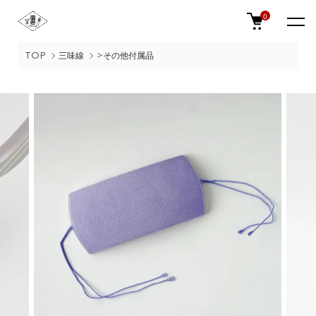
0
TOP
三味線
>その他付属品