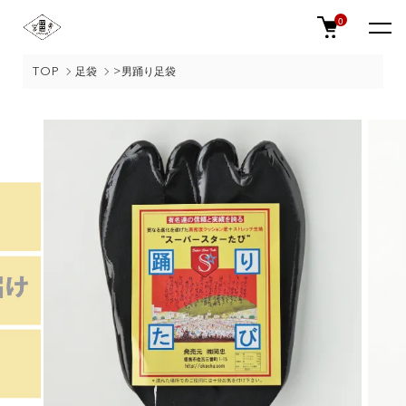
0
TOP
足袋
>男踊り足袋