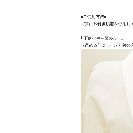
■ご使用方法■
写真は
衿付き肌着
を使用し
1.下前の衿を留めます。
（留める前にしっかり衿の