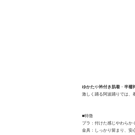
ゆかた
や
衿付き肌着
・
半襦
激しく踊る阿波踊りでは、
■特徴
プラ：付けた感じやわらか
金具：しっかり留まり、安