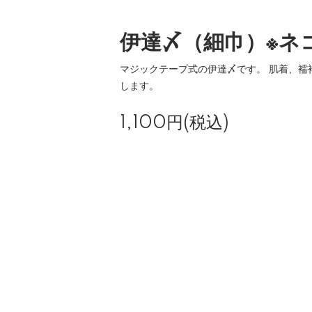
伊達〆（細巾）※ネ
マジックテープ式の伊達〆です。 肌着、襦
します。
1,100円(税込)