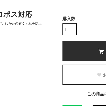
コポス対応
購入数
袢、ゆかたの着くずれを防止
この商品