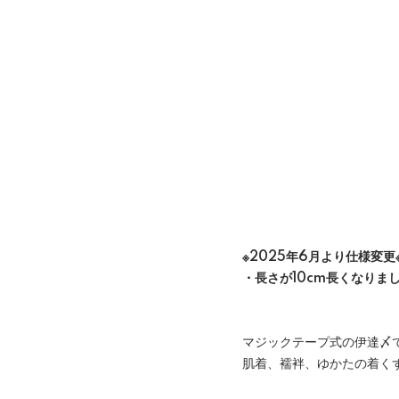
※2025年6月より仕様変更
・長さが10cm長くなりま
マジックテープ式の伊達〆
肌着、襦袢、ゆかたの着く