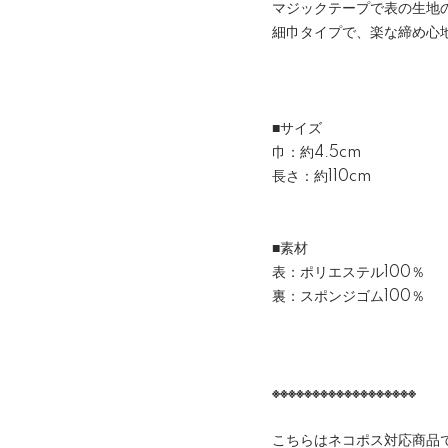
マジックテープで表の生地
細巾タイプで、楽な締め心
■サイズ
巾：約4.5cm
長さ：約110cm
■素材
表：ポリエステル100％
裏：スポンジゴム100％
※※※※※※※※※※※※※※※※※※
こちらはネコポス対応商品