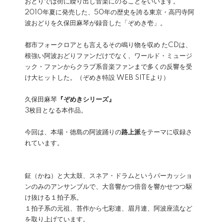
おどりでは街に繰り出し音楽にのることをいいます。
2010年夏に発売した、50年の歴史を誇る東京・高円寺阿
波おどりを久保田麻琴が録音した「ぞめき壱」。
都市フォークロアとも言えるその鳴り物を収め たCDは、
根強い阿波おどりファンだけでなく、ワールド・ミュージ
ック・ファンからクラブ系音楽ファンまで多くの反響を受
け大ヒットした。（ぞめき特設 WEB SITEより）
久保田麻琴
『ぞめきシリーズ』
3枚目となる本作品。
今回は、本場・徳島の阿波踊りの
路上派
をテーマに収録さ
れています。
鉦（かね）と大太鼓、スネア・ドラムというパーカッショ
ンのみのアンサンブルで、大音響かつ倍音を響かせつつ駆
け抜ける１拍子系。
１拍子系の元祖、苔作から七彩連、眉月連、阿波座流など
を取り上げています。