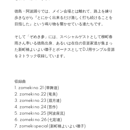
徳島・阿波踊りでは、メイン会場とは離れて、路上を練り
歩きながら『とにかく出来るだけ激しく打ち続けることを
目指した』という鳴り物を響かせている連たちです。
そして「ぞめき参」には、スペシャルゲストとして柳町春
雨さん率いる徳島出身、あるいは在住の音楽家達が集まっ
た新町橋よいよい囃子とボーナスとしてDJ用サンプル音源
を２トラック収録しています。
収録曲
1. zomeki no.21 (華舞遊)
2. zomeki no.22 (竜美)
3. zomeki no.23 (眉月連)
4. zomeki no.24 (苔作)
5. zomeki no.25 (阿波座流)
6. zomeki no.26 (七彩連)
7. zomeki special (新町橋よいよい囃子)