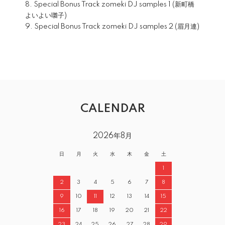
8. Special Bonus Track zomeki DJ samples 1 (新町橋
よいよい囃子)
9. Special Bonus Track zomeki DJ samples 2 (眉月連)
CALENDAR
2026年8月
日
月
火
水
木
金
土
1
2
3
4
5
6
7
8
9
10
11
12
13
14
15
16
17
18
19
20
21
22
23
24
25
26
27
28
29