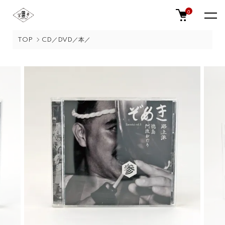
0
TOP
CD／DVD／本／