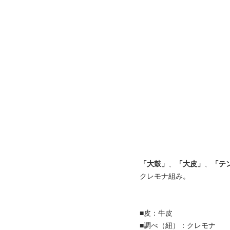
「大鼓」
、
「大皮」
、
「テ
クレモナ組み。
■皮：牛皮
■調べ（紐）：クレモナ