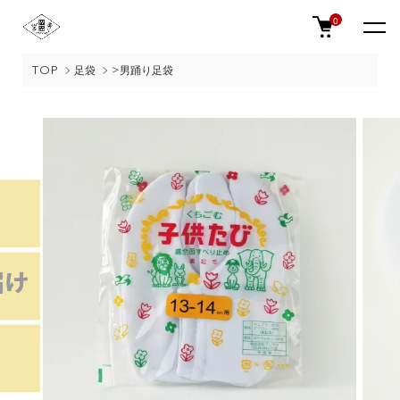
0
TOP
足袋
>男踊り足袋